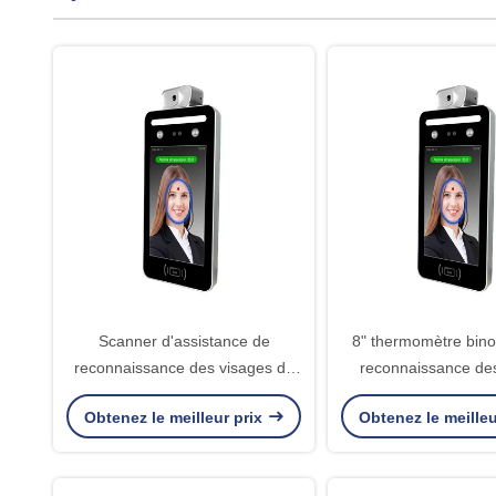
Scanner d'assistance de
8" thermomètre bino
reconnaissance des visages de
reconnaissance de
Linux 2A avec la détection de la
d'IPS CMOS construi
Obtenez le meilleur prix
Obtenez le meilleu
température
lecteur de ca
d'IC/identifica