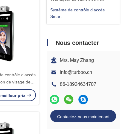
Système de contrôle d'accès
Smart
Nous contacter
Mrs. May Zhang
info@turboo.cn
de contrôle d'accès
tion de visage de
86-18924634707
e de 10 langues
meilleur prix
Contactez-nous maintenant