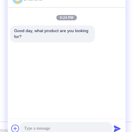
Contactez rapidement
9:24 PM
Télégramme
Good day, what product are you looking 
for?
86--18924634707
E-mail
info@turboo.cn
Adresse
1er-4ème étage, bâtiment #1, région d'usine
de Guanjie, route #1134, la Communauté de
Guihua, rue de Guanlan, secteur de
Longhua, Shenzhen de guanguang
2026 Turboo Automation Co., Ltd Tout. Les droits sont réservés.