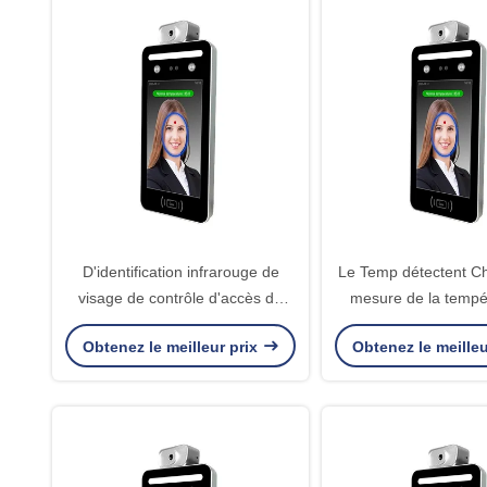
D'identification infrarouge de
Le Temp détectent C
visage de contrôle d'accès de
mesure de la tempé
système détection futée de fièvre
système de contrôle 
Obtenez le meilleur prix
Obtenez le meilleu
de contact non
Smart de 8 po