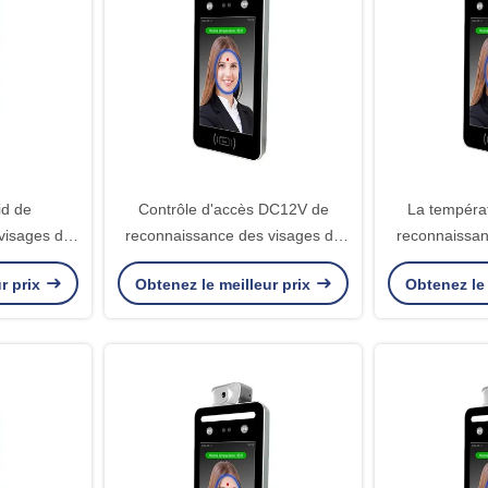
id de
Contrôle d'accès DC12V de
La températ
visages de
reconnaissance des visages de
reconnaissan
 avec la
TCP 0.2S de lecteur de cartes
système futé 
r prix
Obtenez le meilleur prix
Obtenez le 
ion d'IC