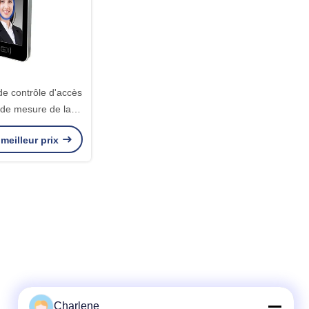
de contrôle d'accès
 de mesure de la
 de contact de la
meilleur prix
té ±0.3℃ non
Charlene