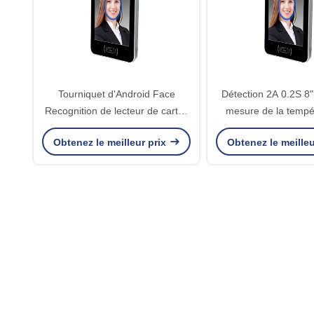
Tourniquet d'Android Face
Détection 2A 0.2S 8"
Recognition de lecteur de cartes
mesure de la tempé
d'identification d'IC avec le
contrôle d'ac
Obtenez le meilleur prix
Obtenez le meilleu
détecteur de la température