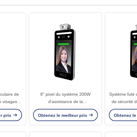
culaire de
8" pixel du système 200W
Système futé 
s visages
d'assistance de la
de sécurité 
t dans le
reconnaissance des visages 0.2S
des visage
r prix
Obtenez le meilleur prix
Obtenez le 
rtes
de l'affichage à cristaux liquides
tion
3m