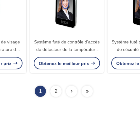
 de visage
Système futé de contrôle d'accès
Système futé 
rature de
de détecteur de la température
de sécurité
cès
contre Corona Virus
température
r prix
Obtenez le meilleur prix
Obtenez le 
sécuri
1
2