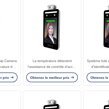
hip Camera
La température détectent
Système futé 
rature de
l'assistance de contrôle d'accès
d'identifica
d'accès de
de reconnaissance des visages
thermomètr
r prix
Obtenez le meilleur prix
Obtenez le 
uces