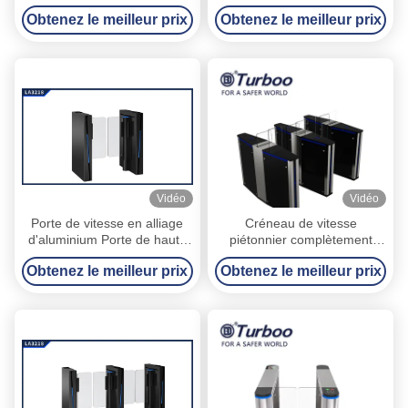
la communauté / du bureau
créneau de vitesse d'entrée
Obtenez le meilleur prix
Obtenez le meilleur prix
largeur 600-900mm capteur
pour le piéton
infrarouge et code QR
Vidéo
Vidéo
Porte de vitesse en alliage
Créneau de vitesse
d'aluminium Porte de haute
piétonnier complètement
sécurité Systèmes de servo-
automatique de 500 du watt
Obtenez le meilleur prix
Obtenez le meilleur prix
moteur Pour les immeubles
24V tourniquets optiques de
de bureaux à l'intérieur
barrière