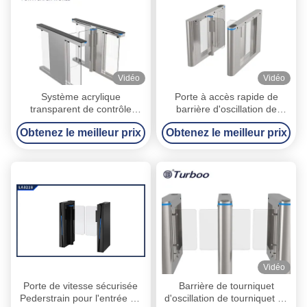
Vidéo
Vidéo
Système acrylique
Porte à accès rapide de
transparent de contrôle
barrière d'oscillation de
d'accès de tourniquet de
tourniquet de créneau de
Obtenez le meilleur prix
Obtenez le meilleur prix
créneau de vitesse
vitesse de contrôle avec la
barre de bande de LED
Vidéo
Porte de vitesse sécurisée
Barrière de tourniquet
Pederstrain pour l'entrée de
d'oscillation de tourniquet de