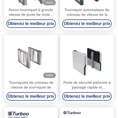
Vidéo
Aucun tourniquet à grande
Tourniquet automatique de
vitesse de porte de moteur
créneau de vitesse de la
sans brosse de tourniquet de
porte d'oscillation d'immeuble
Obtenez le meilleur prix
Obtenez le meilleur prix
contrôle d'accès d'aéroport
de bureaux RFID Smart
d'usure
Vidéo
Tourniquets de créneau de
Porte de sécurité piétonne à
vitesse de tourniquet de
passage rapide et
porte d'oscillation de la
silencieuse pour centre de
Obtenez le meilleur prix
Obtenez le meilleur prix
sécurité RS485 avec la
fitness EF3213L
lumière de RVB