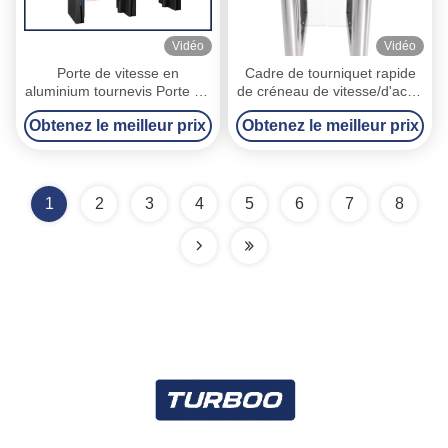
Vidéo
Vidéo
Porte de vitesse en
Cadre de tourniquet rapide
aluminium tournevis Porte de
de créneau de vitesse/d'acier
sécurité de bureau Contrôle
inoxydable de portes sécurité
Obtenez le meilleur prix
Obtenez le meilleur prix
d'accès Porte piétonne
de bureau
1
2
3
4
5
6
7
8