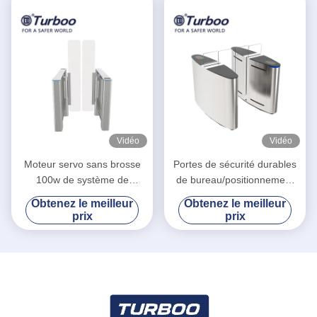
Vidéo
Vidéo
Moteur servo sans brosse
Portes de sécurité durables
100w de système de
de bureau/positionnement
sécurité biométrique de
précis porte piétonnière de
Obtenez le meilleur
Obtenez le meilleur
porte d'oscillation de Turboo
tourniquet
prix
prix
R3211