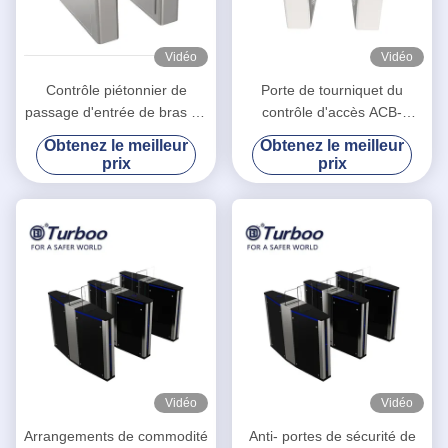
Vidéo
Vidéo
Contrôle piétonnier de
Porte de tourniquet du
passage d'entrée de bras de
contrôle d'accès ACB-
PC de tourniquet de porte de
001/tourniquet barrière
Obtenez le meilleur
Obtenez le meilleur
barrière d'aileron dans la
d'aileron pour des parcs
prix
prix
gare routière
d'attractions
Vidéo
Vidéo
Arrangements de commodité
Anti- portes de sécurité de