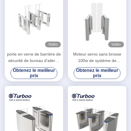
Vidéo
Vidéo
porte en verre de barrière de
Moteur servo sans brosse
sécurité de bureau d'aileron
100w de système de
de taille de 1.7m avec corps
sécurité biométrique de
Obtenez le meilleur
Obtenez le meilleur
de marbre/en verre
porte d'oscillation de Turboo
prix
prix
R3211