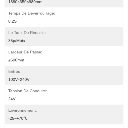
1380×350×980mm
Temps De Déverrouillage:
0.2S
Le Taux De Réussite:
35p/mois
Largeur De Passe:
≤600mm
Entrée:
100V~240V
Tension De Conduite:
24V
Environnement:
-25~+70℃