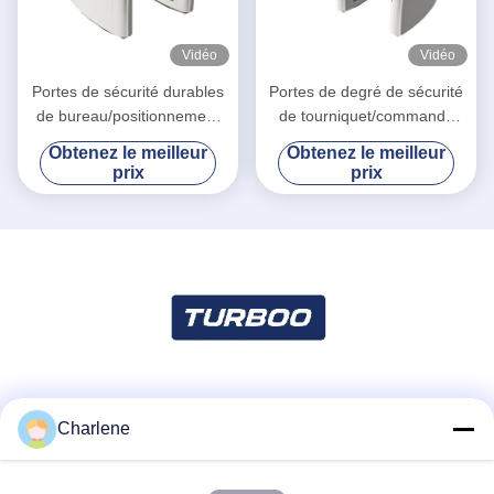
Vidéo
Vidéo
Portes de sécurité durables
Portes de degré de sécurité
de bureau/positionnement
de tourniquet/commande
précis porte piétonnière de
stable de moteur de C.C
Obtenez le meilleur
Obtenez le meilleur
tourniquet
portes automatiques de
prix
prix
Turnstyle
Les réseaux sociaux
Charlene