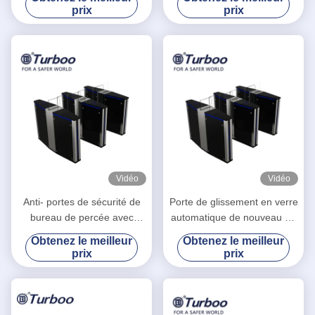
barrière d'aileron dans la
d'aileron pour des parcs
prix
prix
gare routière
d'attractions
Vidéo
Vidéo
Anti- portes de sécurité de
Porte de glissement en verre
bureau de percée avec
automatique de nouveau de
l'indicateur de direction de
Bi-direction turnstyle de
Obtenez le meilleur
Obtenez le meilleur
LED
sécurité pour l'immeuble de
prix
prix
bureaux avec la largeur de
550mm