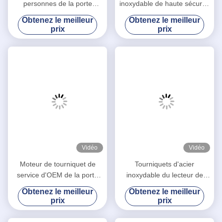
personnes de la porte
inoxydable de haute sécurité
giratoire 30 de tourniquet de
de contrôle d'accès plein
Obtenez le meilleur
Obtenez le meilleur
taille/vitesse minimum de
prix
prix
transit
Vidéo
Vidéo
Moteur de tourniquet de
Tourniquets d'acier
service d'OEM de la porte
inoxydable du lecteur de
G538 de tourniquet de taille
cartes 304, portes
Obtenez le meilleur
Obtenez le meilleur
de scanner d'empreinte
électroniques de tourniquet
prix
prix
digitale plein