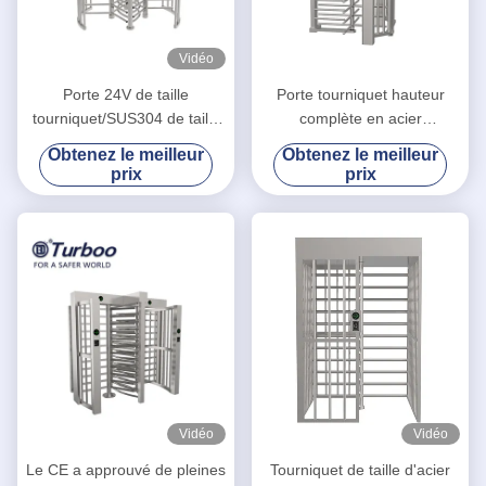
Vidéo
Porte 24V de taille
Porte tourniquet hauteur
tourniquet/SUS304 de taille
complète en acier
de reconnaissance faciale
inoxydable 304 avec code
Obtenez le meilleur
Obtenez le meilleur
de code barres de RFID
QR pour les prisons /
prix
prix
pleine pleine
quartiers
Vidéo
Vidéo
Le CE a approuvé de pleines
Tourniquet de taille d'acier