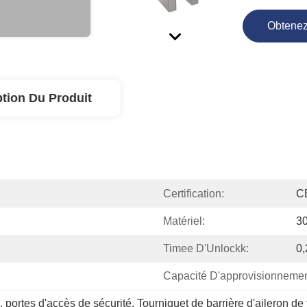
Obtenez
ption Du Produit
Certification:
C
Matériel:
30
Timee D'Unlockk:
0
Capacité D'approvisionnemen
, 
portes d'accès de sécurité
, 
Tourniquet de barrière d'aileron de t