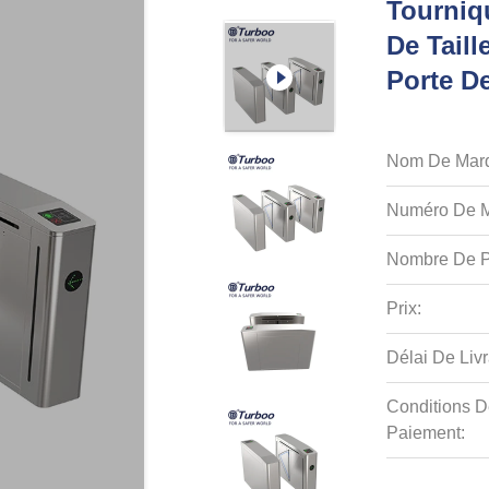
Tourniqu
De Taill
Porte D
Nom De Mar
Numéro De M
Nombre De P
Prix:
Délai De Livr
Conditions D
Paiement: