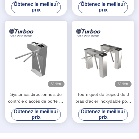
d'accès RFID IC de porte de
automatique à trois bras
Obtenez le meilleur
Obtenez le meilleur
tourniquet de sécurité
prix
prix
Vidéo
Vidéo
Systèmes directionnels de
Tourniquet de trépied de 3
contrôle d'accès de porte de
bras d'acier inoxydable pour
tourniquet de trépied de
le billet de tache scénique
Obtenez le meilleur
Obtenez le meilleur
taille de taille de gymnase de
vérifiant le système
prix
prix
passage de Bi