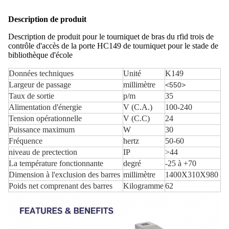
Description de produit
Description de produit pour le tourniquet de bras du rfid trois de
contrôle d'accès de la porte HC149 de tourniquet pour le stade de
bibliothèque d'école
Données techniques
Unité
K149
Largeur de passage
millimètre
<550>
Taux de sortie
p/m
35
Alimentation d'énergie
V (C.A.)
100-240
Tension opérationnelle
V (C.C)
24
Puissance maximum
W
30
Fréquence
hertz
50-60
niveau de prectection
IP
>44
La température fonctionnante
degré
-25 à +70
Dimension à l'exclusion des barres
millimètre
1400X310X980
Poids net comprenant des barres
Kilogramme
62