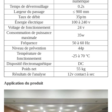
numérique
Temps de déverrouillage
0.2s
Largeur du passage
≤ 900 mm
Taux de débit
35p/m
Énergie électrique
100 à 240 v
Voltage de fonctionnement
24 v
Consommation de puissance
35w
maximale
Fréquence
50 à 60 Hz
Niveau de prévention
44p
Température de
-25 à 70 °C
fonctionnement
Dispositif électromagnétique
DC
Poids net
55 kg
Résultats de l'analyse
12v contact à sec
Application du produit