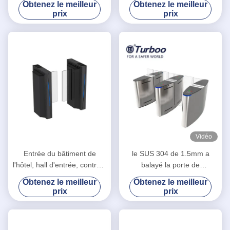
Obtenez le meilleur
Obtenez le meilleur
de porte de barrière
et les alertes légères de
prix
prix
d'aileron
stroboscope
Vidéo
Entrée du bâtiment de
le SUS 304 de 1.5mm a
l'hôtel, hall d'entrée, contrôle
balayé la porte de
de l'entrée, porte coulissante
glissement acrylique
Obtenez le meilleur
Obtenez le meilleur
piétonne LA6218
entraînée par un moteur
prix
prix
électrique avec 5 paires du
capteur infrarouge