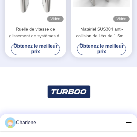
Vidéo
Vidéo
Ruelle de vitesse de
Matériel SUS304 anti-
glissement de systèmes de
collision de l'écurie 1.5mm
sécurité de niveau élevé
d'acier inoxydable de la
Obtenez le meilleur
Obtenez le meilleur
pour le tourniquet intelligent
porte 304 de barrière
prix
prix
de bureau
d'oscillation
Les réseaux sociaux
Charlene