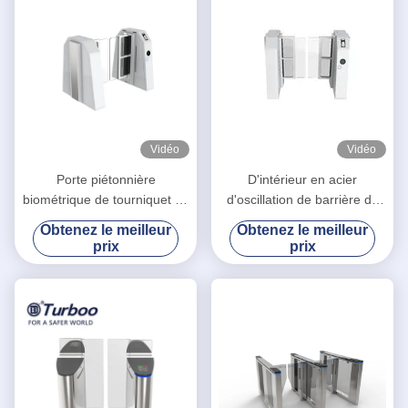
Vidéo
Vidéo
Porte piétonnière
D'intérieur en acier
biométrique de tourniquet de
d'oscillation de barrière de
la largeur RS485 de 900mm
tourniquet de rouleau froid
Obtenez le meilleur
Obtenez le meilleur
piétonnier biométrique de la
prix
prix
porte 2.0mm