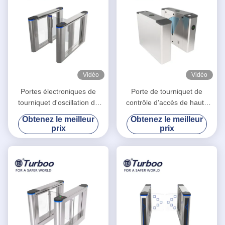
Vidéo
Vidéo
Portes électroniques de
Porte de tourniquet de
tourniquet d'oscillation de
contrôle d'accès de haute
contrôle d'accès avec le
sécurité/tourniquet barrière
Obtenez le meilleur
Obtenez le meilleur
matériel de l'acier inoxydable
d'aileron pour le parc
prix
prix
304