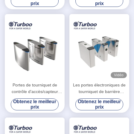
d'oscillation
glissement déclenche le
prix
prix
conseil acrylique
Vidéo
Portes de tourniquet de
Les portes électroniques de
contrôle d'accès/capteur
tourniquet de barrière
électroniques d'infrarouge
escamotable d'aileron
Obtenez le meilleur
Obtenez le meilleur
de la porte G-TEK barrière
coulent indicateur de lumière
prix
prix
d'aileron
de LED