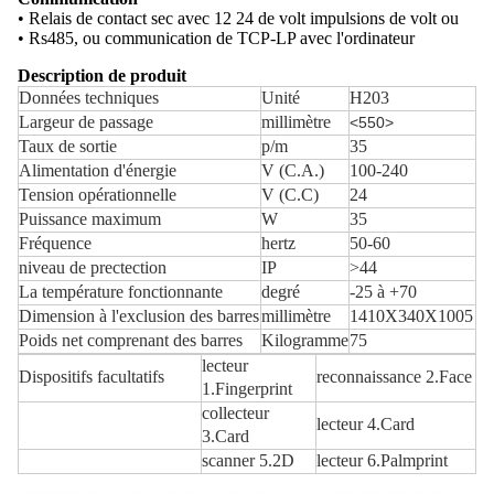
• Relais de contact sec avec 12 24 de volt impulsions de volt ou
• Rs485, ou communication de TCP-LP avec l'ordinateur
Description de produit
Données techniques
Unité
H203
Largeur de passage
millimètre
<550>
Taux de sortie
p/m
35
Alimentation d'énergie
V (C.A.)
100-240
Tension opérationnelle
V (C.C)
24
Puissance maximum
W
35
Fréquence
hertz
50-60
niveau de prectection
IP
>44
La température fonctionnante
degré
-25 à +70
Dimension à l'exclusion des barres
millimètre
1410X340X1005
Poids net comprenant des barres
Kilogramme
75
lecteur
Dispositifs facultatifs
reconnaissance 2.Face
1.Fingerprint
collecteur
lecteur 4.Card
3.Card
scanner 5.2D
lecteur 6.Palmprint