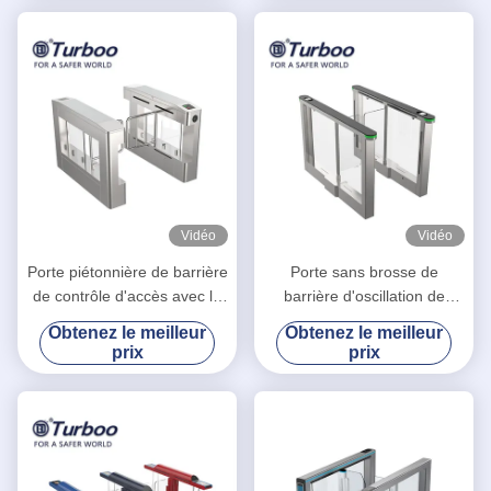
Vidéo
Vidéo
Porte piétonnière de barrière
Porte sans brosse de
de contrôle d'accès avec la
barrière d'oscillation de
voix et les alertes légères de
moteur pour l'immeuble de
Obtenez le meilleur
Obtenez le meilleur
stroboscope
bureaux/barrière piétonnière
prix
prix
600-900mm d'oscillation