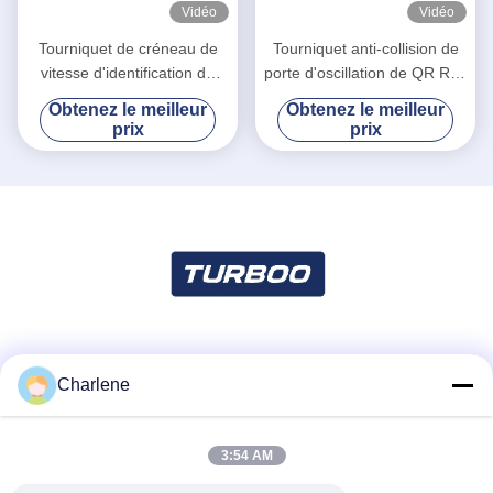
Vidéo
Vidéo
Tourniquet de créneau de
Tourniquet anti-collision de
vitesse d'identification de
porte d'oscillation de QR Rfid
porte de barrière d'oscillation
avec le moteur servo sans
Obtenez le meilleur
Obtenez le meilleur
d'aéroport double
brosse
prix
prix
Les réseaux sociaux
Charlene
3:54 AM
Contactez rapidement