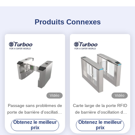
Produits Connexes
Vidéo
Vidéo
Passage sans problèmes de
Carte large de la porte RFID
porte de barrière d'oscillation
de barrière d'oscillation du
de coupe de laser pour des
tourniquet 1100mm 30w
Obtenez le meilleur
Obtenez le meilleur
parcs d'attractions
SUS304 de ruelle pour
prix
prix
l'handicap