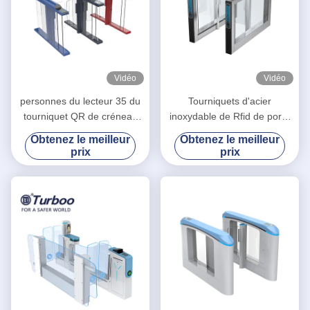
Vidéo
Vidéo
personnes du lecteur 35 du
Tourniquets d'acier
tourniquet QR de créneau
inoxydable de Rfid de porte
de vitesse d'oscillation de
de tourniquet d'oscillation de
Obtenez le meilleur
Obtenez le meilleur
2.0mm/minute
SUS304 RS485
prix
prix