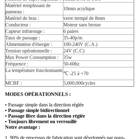
Matériel remplissant de
10mm acrylique
panneau :
Matériel de bras :
verre trempé de 8mm
Conducteur :
Moteur sans brosse
Capteur infrarouge :
6 paires
Taux de passage :
35-40p/m
Alimentation d'énergie :
100-240V (C.A.)
Tension opérationnelle :
24V (C.C)
Max Power Consumption :
35w
Fréquence :
50-60hz
La température fonctionnante
℃ -25 à +70
:
MCBF :
5,000,000cycles
MODES OPÉRATIONNELS :
• Passage simple dans la direction réglée
• Passage simple bidirectionnel
• Passage libre dans la direction réglée
• Toujours librement ou verrouillé
Notre avantage :
90% de processus de fabrication sont développés par nous-
1.