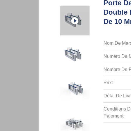
Porte D
Double I
De 10 M
Nom De Mar
Numéro De M
Nombre De P
Prix:
Délai De Livr
Conditions D
Paiement: