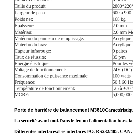
Taille du produit:
2800*220
Largeur de passe:
600 à 900
Poids net:
168 kg
Épaisseur:
2.0 mm
Matériau:
2.0 mm Mét
Matériau du panneau de remplissage:
Acrylique 
Matériau du bras:
Acrylique 
Capteur infrarouge:
9 paires
Taux de réussite:
35 p/m
Énergie électrique:
Pour les vé
Voltage de fonctionnement:
24V (DC)
Consommation de puissance maximale:
100 watts
Fréquence:
50 à 60 H
Température de fonctionnement:
-25 à +70 
MCBF:
5,000,000 
Porte de barrière de balancement M3610
Caractéristiq
La sécurité avant tout.
Dans le feu ou l'alimentation hors, l
Différentes interfaces:
Les interfaces I/O, RS232/485, CAN, qu