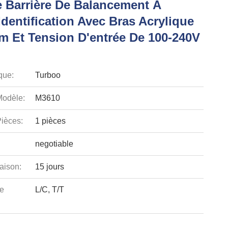
e Barrière De Balancement À
dentification Avec Bras Acrylique
m Et Tension D'entrée De 100-240V
que:
Turboo
odèle:
M3610
ièces:
1 pièces
negotiable
aison:
15 jours
e
L/C, T/T