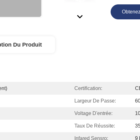
Obtenez
ption Du Produit
nt)
Certification:
C
Largeur De Passe:
6
Voltage D'entrée:
10
Taux De Réussite:
35
Infared Sensro:
9 