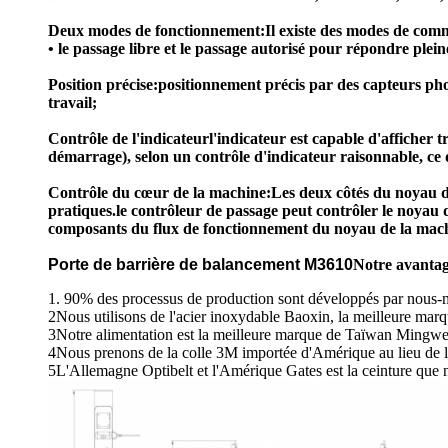
Deux modes de fonctionnement:
Il existe des modes de comm
• le passage libre et le passage autorisé pour répondre pl
Position précise:
positionnement précis par des capteurs photo
travail;
Contrôle de l'indicateur
l'indicateur est capable d'afficher t
démarrage), selon un contrôle d'indicateur raisonnable, ce qu
Contrôle du cœur de la machine:
Les deux côtés du noyau d
pratiques.le contrôleur de passage peut contrôler le noyau d
composants du flux de fonctionnement du noyau de la machine
Porte de barrière de balancement M3610
Notre avanta
1. 90% des processus de production sont développés par nous-mê
2Nous utilisons de l'acier inoxydable Baoxin, la meilleure mar
3Notre alimentation est la meilleure marque de Taïwan Mingwel
4Nous prenons de la colle 3M importée d'Amérique au lieu de la 
5L'Allemagne Optibelt et l'Amérique Gates est la ceinture que 