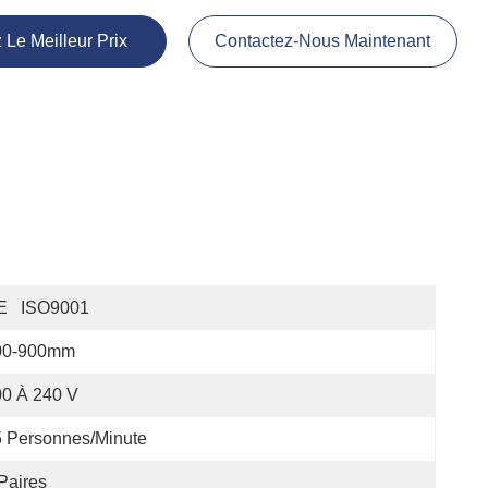
 Le Meilleur Prix
Contactez-Nous Maintenant
E   ISO9001
00-900mm
0 À 240 V
 Personnes/minute
Paires