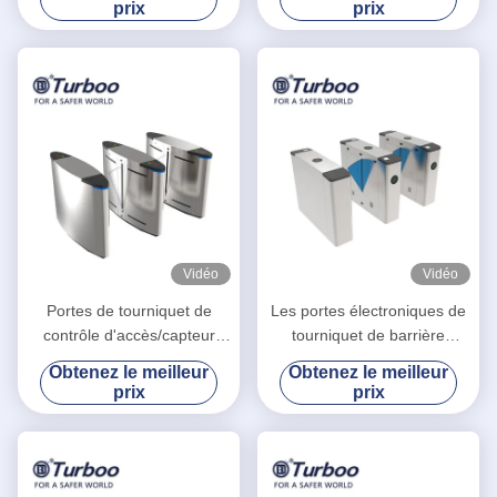
prix
prix
conseil acrylique
Vidéo
Vidéo
Portes de tourniquet de
Les portes électroniques de
contrôle d'accès/capteur
tourniquet de barrière
électroniques d'infrarouge
escamotable d'aileron
Obtenez le meilleur
Obtenez le meilleur
de la porte G-TEK barrière
coulent indicateur de lumière
prix
prix
d'aileron
de LED