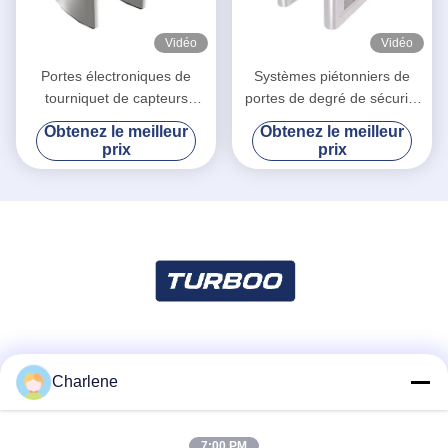
Vidéo
Vidéo
Portes électroniques de
Systèmes piétonniers de
tourniquet de capteurs
portes de degré de sécurité
multiples pour la station de
de tourniquet d'Access pour
Obtenez le meilleur
Obtenez le meilleur
métro de sécurité de ruelle
des immeubles de bureaux
prix
prix
rapide
Les réseaux sociaux
Charlene
7:00 PM