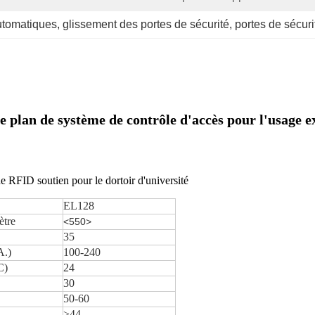
utomatiques
, 
glissement des portes de sécurité
, 
portes de sécur
e plan de système de contrôle d'accès pour l'usage e
e RFID soutien pour le dortoir d'université
EL128
ètre
<550>
35
A.)
100-240
C)
24
30
50-60
>44