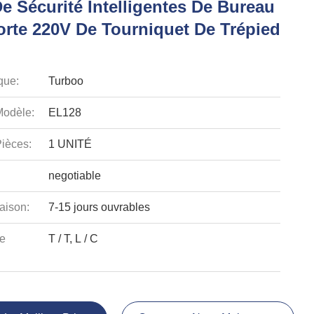
e Sécurité Intelligentes De Bureau
orte 220V De Tourniquet De Trépied
que:
Turboo
odèle:
EL128
ièces:
1 UNITÉ
negotiable
aison:
7-15 jours ouvrables
e
T / T, L / C