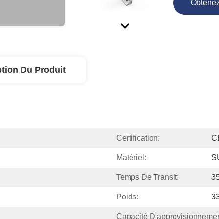
Obtenez
ption Du Produit
Certification:
C
Matériel:
S
Temps De Transit:
35
Poids:
3
Capacité D'approvisionnemen