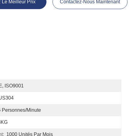
 Le Meilleur Prix
Contactez-Nous Maintenant
E, ISO9001
US304
 Personnes/minute
3KG
t:
1000 Unités Par Mois