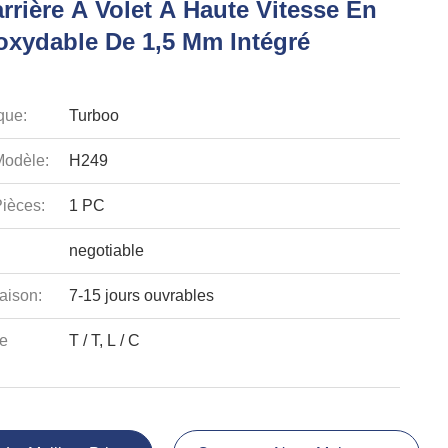
rrière À Volet À Haute Vitesse En
noxydable De 1,5 Mm Intégré
que:
Turboo
odèle:
H249
ièces:
1 PC
negotiable
aison:
7-15 jours ouvrables
e
T / T, L / C