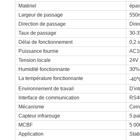
Matériel
épai
Largeur de passage
550
Direction de passage
Dire
Taux de passage
30-3
Délai de fonctionnement
0,2 
Puissance fournie
AC1
Tension locale
24V
Humidité fonctionnante
30%
La température fonctionnante
-40
Environnement de travail
D'int
Interface de communication
RS48
Mécanisme
Cein
Capteur infrarouge
5 pa
MCBF
5 00
Application
Stat