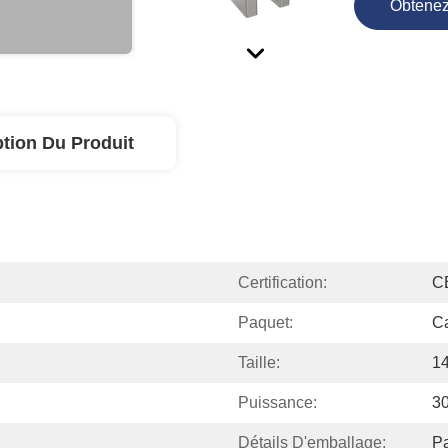
Obtenez
ption Du Produit
Certification:
C
Paquet:
C
Taille:
1
Puissance:
3
Détails D'emballage:
P