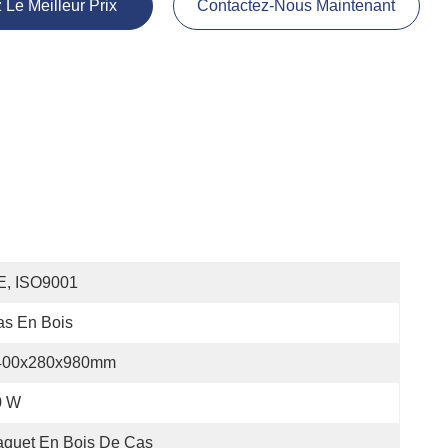
 Le Meilleur Prix
Contactez-Nous Maintenant
E, ISO9001
as En Bois
400x280x980mm
0 W
aquet En Bois De Cas