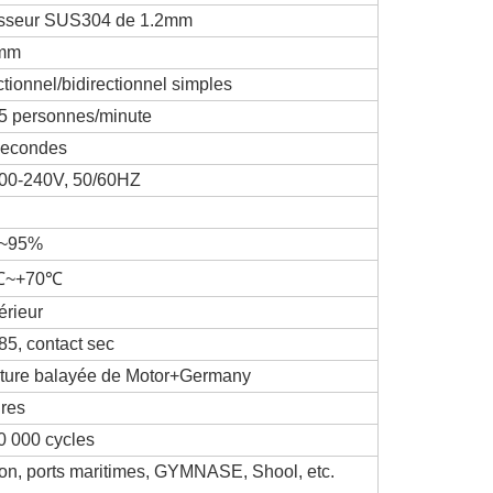
sseur SUS304 de 1.2mm
mm
ctionnel/bidirectionnel simples
5 personnes/minute
secondes
00-240V, 50/60HZ
~95%
℃~+70℃
érieur
5, contact sec
ture balayée de Motor+Germany
ires
0 000 cycles
ion, ports maritimes, GYMNASE, Shool, etc.