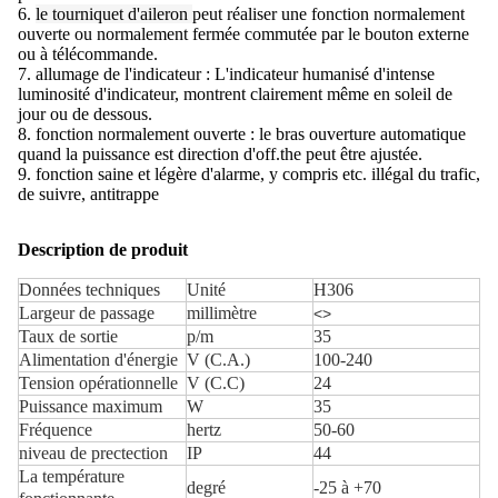
6.
le tourniquet d'aileron
peut réaliser une fonction normalement
ouverte ou normalement fermée commutée par le bouton externe
ou à télécommande.
7. allumage de l'indicateur : L'indicateur humanisé d'intense
luminosité d'indicateur, montrent clairement même en soleil de
jour ou de dessous.
8. fonction normalement ouverte : le bras ouverture automatique
quand la puissance est direction d'off.the peut être ajustée.
9. fonction saine et légère d'alarme, y compris etc. illégal du trafic,
de suivre, antitrappe
Description de produit
Données techniques
Unité
H306
Largeur de passage
millimètre
<>
Taux de sortie
p/m
35
Alimentation d'énergie
V (C.A.)
100-240
Tension opérationnelle
V (C.C)
24
Puissance maximum
W
35
Fréquence
hertz
50-60
niveau de prectection
IP
44
La température
degré
-25 à +70