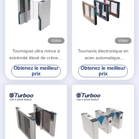
Vidéo
Vidéo
Tourniquet ultra mince à
Tournevis électronique en
extrémité élevé de créneau
acier automatique,
de vitesse de contrôle
reconnaissance faciale
Obtenez le meilleur
Obtenez le meilleur
d'accès de la porte RFID de
sécurisée, barrière de
prix
prix
tourniquet d'oscillation de
balancement étanche
contrat