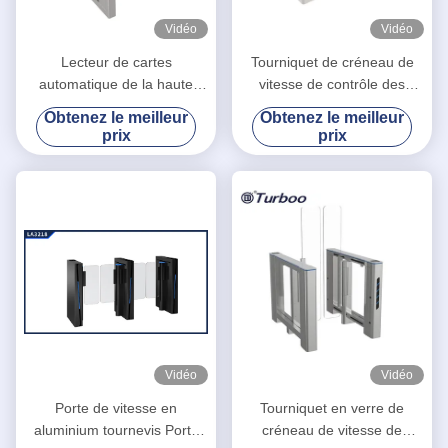
Vidéo
Vidéo
Lecteur de cartes
Tourniquet de créneau de
automatique de la haute
vitesse de contrôle des
sécurité RFID de tourniquet
foules avec 35
Obtenez le meilleur
Obtenez le meilleur
de créneau de vitesse 100-
personnes/temps de transit
prix
prix
240V avec le moteur servo
minimum
sans brosse
Vidéo
Vidéo
Porte de vitesse en
Tourniquet en verre de
aluminium tournevis Porte
créneau de vitesse de