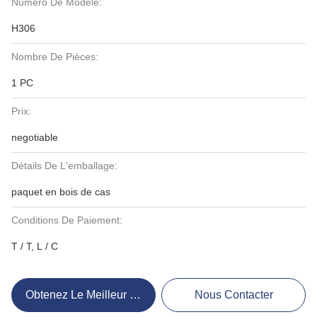
Numéro De Modèle:
H306
Nombre De Pièces:
1 PC
Prix:
negotiable
Détails De L'emballage:
paquet en bois de cas
Conditions De Paiement:
T / T, L / C
Obtenez Le Meilleur Prix
Nous Contacter