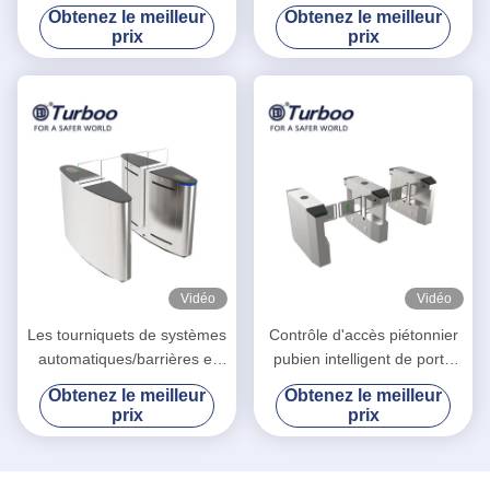
de sécurité de bureau
contrôle d'accès de RFID
Obtenez le meilleur
Obtenez le meilleur
Contrôle d'accès Porte
haut avec la haute sécurité
prix
prix
piétonne
pour l'immeuble de bureaux
Vidéo
Vidéo
Les tourniquets de systèmes
Contrôle d'accès piétonnier
automatiques/barrières et
pubien intelligent de porte
les portes 24V de contrôle
pour le contrôle des foules
Obtenez le meilleur
Obtenez le meilleur
d'accès circulent en voiture
au détail
prix
prix
la tension