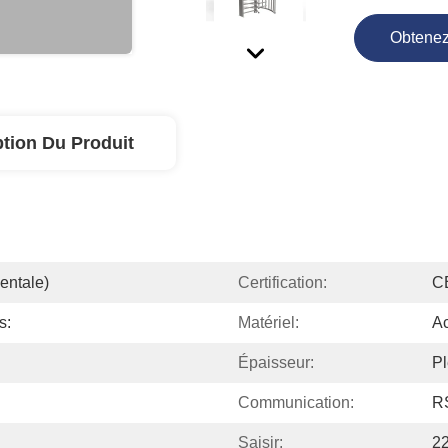
Obtenez
ption Du Produit
entale)
Certification:
C
s:
Matériel:
Ac
Épaisseur:
P
Communication:
R
Saisir:
2