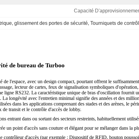
Capacité D'approvisionnemen
trique
, 
glissement des portes de sécurité
, 
Tourniquets de contrô
rité de bureau de Turboo
ité de l'espace, avec un design compact, pourtant offrent le suffisammen
passage, lecteur de cartes, feux de signalisation symboliques d'opératio
igne RS232. La caractéristique unique de bras d'oscillation fournit un
se. La longévité avec l'entretien minimal signifie des années et des mil
sées dans les applications comprenant des stades et des arènes, le périmèt
ix de transit et le contrôle d'accès de lobby.
entrant dans ou sortant des secteurs restreints, habituellement utilisés
 crée un point d'accès sans couture et élégant pour se mélanger dans la pl
de contrôleur d'accès (par exemple : Dispositif de RFID, bouton poussoir,