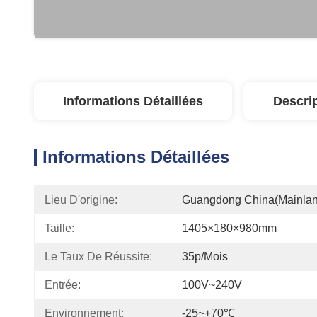
Informations Détaillées
Descri
Informations Détaillées
Lieu D'origine:
Guangdong China(Mainlan
Taille:
1405×180×980mm
Le Taux De Réussite:
35p/mois
Entrée:
100V~240V
Environnement:
-25~+70℃