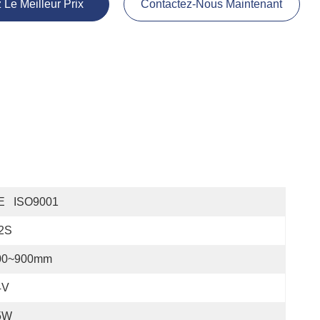
 Le Meilleur Prix
Contactez-Nous Maintenant
E   ISO9001
.2S
00~900mm
4V
5W