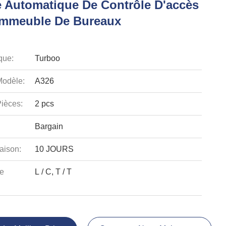
 Automatique De Contrôle D'accès
immeuble De Bureaux
que:
Turboo
odèle:
A326
ièces:
2 pcs
Bargain
aison:
10 JOURS
e
L / C, T / T