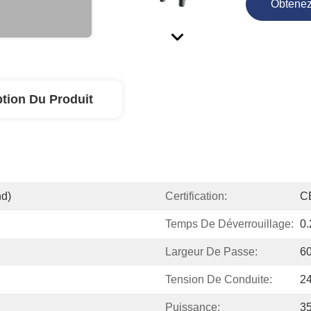
Obtenez
ption Du Produit
d)
Certification:
C
Temps De Déverrouillage:
0
Largeur De Passe:
6
Tension De Conduite:
2
Puissance:
3