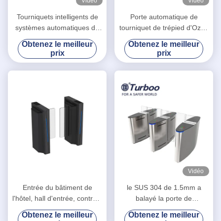
Vidéo
Vidéo
Tourniquets intelligents de
Porte automatique de
systèmes automatiques de
tourniquet de trépied d'Ozak
vitesse, contrôle piétonnier
de mécanicien avec la voix
Obtenez le meilleur
Obtenez le meilleur
de porte de barrière
et les alertes légères de
prix
prix
d'aileron
stroboscope
Vidéo
Entrée du bâtiment de
le SUS 304 de 1.5mm a
l'hôtel, hall d'entrée, contrôle
balayé la porte de
de l'entrée, porte coulissante
glissement acrylique
Obtenez le meilleur
Obtenez le meilleur
piétonne LA6218
entraînée par un moteur