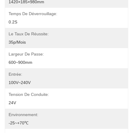
1420×185×980mm
Temps De Déverrouillage:
0.2S
Le Taux De Réussite:
35p/mois
Largeur De Passe:
600~900mm
Entrée:
100V~240V
Tension De Conduite:
24V
Environnement:
-25~+70℃