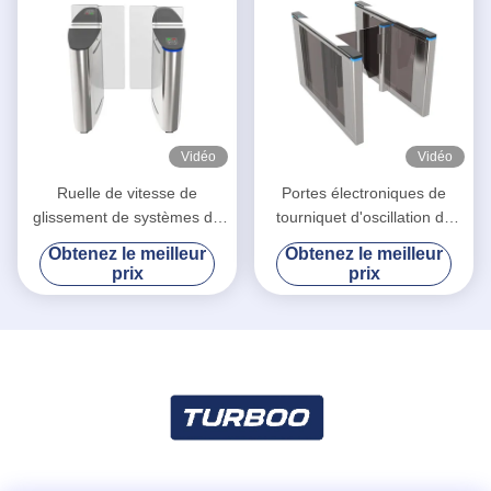
Vidéo
Vidéo
Ruelle de vitesse de
Portes électroniques de
glissement de systèmes de
tourniquet d'oscillation de
sécurité de niveau élevé
contrôleur de RFID Access
Obtenez le meilleur
Obtenez le meilleur
pour le tourniquet intelligent
avec anti- la fonction de
prix
prix
de bureau
pincement