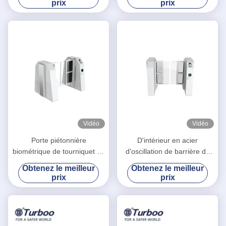
prix
prix
électrique avec 5 paires du
capteur infrarouge
Vidéo
Vidéo
Porte piétonnière
D'intérieur en acier
biométrique de tourniquet de
d'oscillation de barrière de
la largeur RS485 de 900mm
tourniquet de rouleau froid
Obtenez le meilleur
Obtenez le meilleur
piétonnier biométrique de la
prix
prix
porte 2.0mm