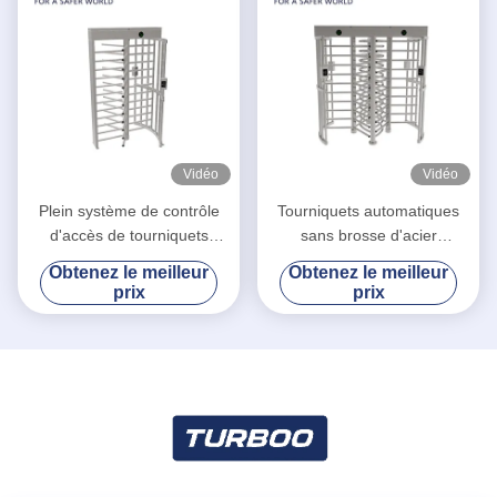
Vidéo
Vidéo
Plein système de contrôle
Tourniquets automatiques
d'accès de tourniquets
sans brosse d'acier
d'acier inoxydable de porte
inoxydable de C.C 35
Obtenez le meilleur
Obtenez le meilleur
de tourniquet de taille
personnes/vitesse minimum
prix
prix
de transit