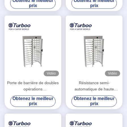
Obtenez le meilleur
Obtenez le meilleur
Code QR 50Hz Entrée
tourniquet de pleine taille
prix
prix
Vidéo
Vidéo
Porte de barrière de doubles
Résistance semi-
opérations
automatique de haute
latérales/complètement
température de porte de
Obtenez le meilleur
Obtenez le meilleur
tourniquet piétonniers de
tourniquet de contrôle
prix
prix
taille
d'accès