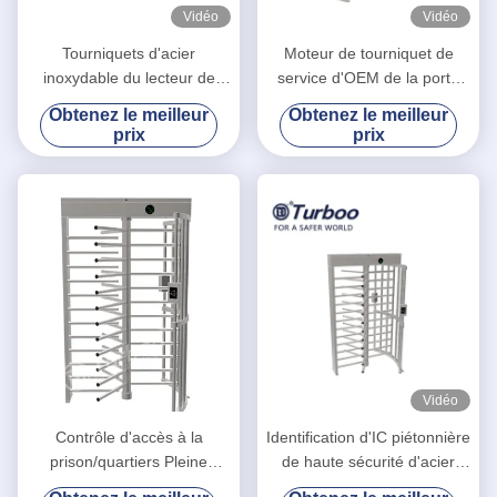
Vidéo
Vidéo
Tourniquets d'acier
Moteur de tourniquet de
inoxydable du lecteur de
service d'OEM de la porte
cartes 304, portes
G538 de tourniquet de taille
Obtenez le meilleur
Obtenez le meilleur
électroniques de tourniquet
de scanner d'empreinte
prix
prix
digitale plein
Vidéo
Contrôle d'accès à la
Identification d'IC piétonnière
prison/quartiers Pleine
de haute sécurité d'acier
hauteur Porte tourniquet
inoxydable de porte de