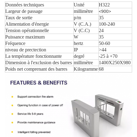
Données techniques
Unité
H322
Largeur de passage
millimètre
<900>
Taux de sortie
p/m
35
Alimentation d'énergie
V (C.A.)
100-240
Tension opérationnelle
V (C.C)
24
Puissance maximum
W
35
Fréquence
hertz
50-60
niveau de prectection
IP
>44
La température fonctionnante
degré
-25 à +70
Dimension à l'exclusion des barres
millimètre
1400X250X980
Poids net comprenant des barres
Kilogramme
68