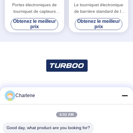
Portes électroniques de
Le tourniquet électronique
tourniquet de capteurs
de barrière standard de la
multiples pour la station de
CE déclenche le système de
Obtenez le meilleur
Obtenez le meilleur
métro de sécurité de ruelle
logiciel de gestion de porte
prix
prix
rapide
Les réseaux sociaux
Charlene
6:02 AM
Contactez rapidement
Télégramme
Good day, what product are you looking for?