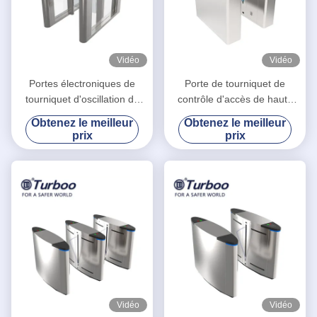
Vidéo
Vidéo
Portes électroniques de
Porte de tourniquet de
tourniquet d'oscillation de
contrôle d'accès de haute
contrôle d'accès avec le
sécurité/tourniquet barrière
Obtenez le meilleur
Obtenez le meilleur
matériel de l'acier inoxydable
d'aileron pour le parc
prix
prix
304
Vidéo
Vidéo