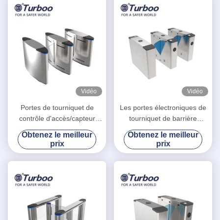
Vidéo
Vidéo
Portes de tourniquet de
Les portes électroniques de
contrôle d'accès/capteur
tourniquet de barrière
électroniques d'infrarouge
escamotable d'aileron
Obtenez le meilleur
Obtenez le meilleur
de la porte G-TEK barrière
coulent indicateur de lumière
prix
prix
d'aileron
de LED