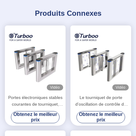
Produits Connexes
Vidéo
Vidéo
Portes électroniques stables
Le tourniquet de porte
courantes de tourniquet,
d'oscillation de contrôle de
porte piétonnière de barrière
sécurité/la barrière de
Obtenez le meilleur
Obtenez le meilleur
d'oscillation
glissement déclenche le
prix
prix
conseil acrylique